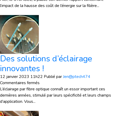
câbliers
l’impact de la hausse des coût de l’énergie sur la filière...
au
cœur
de
la
crise
énergétique
!
Des solutions d’éclairage
innovantes !
12 janvier 2023 11h22
Publié par
Jen@ptech474
sur
Commentaires fermés
Des
L’éclairage par fibre optique connaît un essor important ces
solutions
dernières années, stimulé par leurs spécificité et leurs champs
d’éclairage
d’application. Vous...
innovantes
!