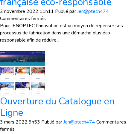
française éco-responsable
2 novembre 2022 11h11
Publié par
Jen@ptech474
sur
Commentaires fermés
JENOPTEC
Pour JENOPTEC l’innovation est un moyen de repenser ses
une
processus de fabrication dans une démarche plus éco-
nouvelle
responsable afin de réduire...
usine
française
éco-
responsable
Ouverture du Catalogue en
Ligne
3 mars 2022 9h53
Publié par
Jen@ptech474
Commentaires
sur
fermés