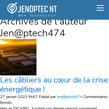
Archives de l'auteur
Jen@ptech474
Les câbliers au cœur de la crise
énergétique !
27 janvier 2023 9h57
Publié par
Jen@ptech474
Commentaires
sur
fermés
Les
Hier, le SYCABEL, à publié son dernier rapport concernant