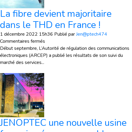
La fibre devient majoritaire
dans le THD en France !
1 décembre 2022 15h36
Publié par
Jen@ptech474
sur
Commentaires fermés
La
Début septembre, L’Autorité de régulation des communications
fibre
électroniques (ARCEP) a publié les résultats de son suivi du
devient
marché des services...
majoritaire
dans
le
THD
en
France
!
JENOPTEC une nouvelle usine