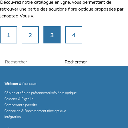
Ouverture
Découvrez notre catalogue en ligne, vous permettant de
du
retrouver une partie des solutions fibre optique proposées par
Catalogue
Jenoptec. Vous y...
en
Ligne
1
2
3
4
Rechercher
Télécom & Réseaux
Câbles et câbles préconnectorisés fibre optique
Cordons & Pigtails
Composants passifs
Connexion & Raccordement fibre optique
Intégration