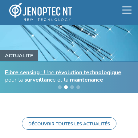
ACTUALITÉ
Fibre sensing
: Une
révolution technologique
pour la
surveillanc
e et la
maintenance
DÉCOUVRIR TOUTES LES ACTUALITÉS