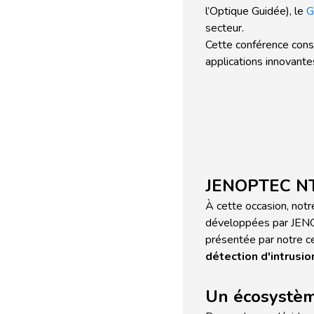
l’Optique Guidée), le
G
secteur.
Cette conférence cons
applications innovante
JENOPTEC NT 
À cette occasion, not
développées par JENOP
présentée par notre c
détection d'intrusio
Un écosystèm