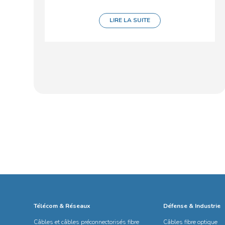
LIRE LA SUITE
Télécom & Réseaux
Défense & Industrie
Câbles et câbles préconnectorisés fibre
Câbles fibre optique