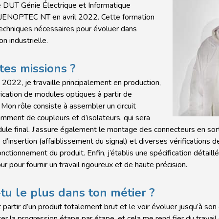
 DUT Génie Électrique et Informatique
oint JENOPTEC NT en avril 2022. Cette formation
echniques nécessaires pour évoluer dans
on industrielle.
tes missions ?
2022, je travaille principalement en production,
brication de modules optiques à partir de
Mon rôle consiste à assembler un circuit
ment de coupleurs et d’isolateurs, qui sera
ule final. J’assure également le montage des connecteurs en sort
d’insertion (affaiblissement du signal) et diverses vérifications de
nctionnement du produit. Enfin, j’établis une spécification détaillé
ur pour fournir un travail rigoureux et de haute précision.
tu le plus dans ton métier ?
 partir d’un produit totalement brut et le voir évoluer jusqu’à son é
er la progression étape par étape, et cela me rend fier du travail 