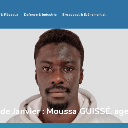
 & Réseaux
Défense & Industrie
Broadcast & Évènementiel
 de Janvier : Moussa GUISSÉ, age