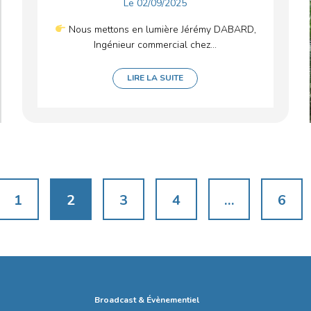
Le
02/09/2025
Nous mettons en lumière Jérémy DABARD,
Ingénieur commercial chez...
LIRE LA SUITE
1
2
3
4
…
6
Broadcast & Évènementiel